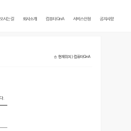
오시는길
회사소개
컴퓨터QnA
서비스신청
공지사항
현재위치 >
컴퓨터QnA
다.