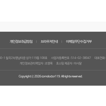
개인정보취급방침
브라우저안내
이메일무단수집거부
｜
｜
80-1 칠곡2차영남타운 상가 119동 108호
사업자등록번호 : 514-02-38047
대표전화 
개인정보관리책임자 : 조영목
호스팅 제공자 :
아사달
Copyright ⓒ 2026 comdoctor119. All rights reserved.