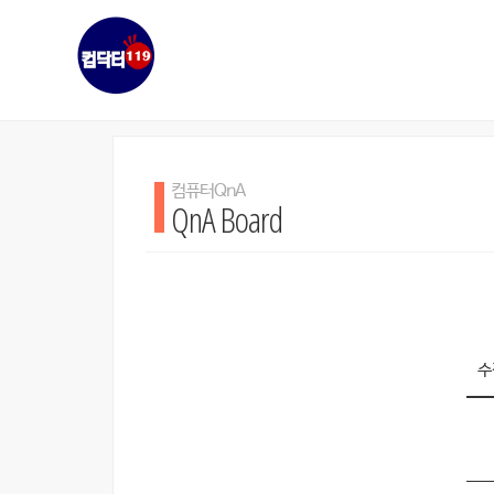
컴퓨터QnA
QnA Board
수